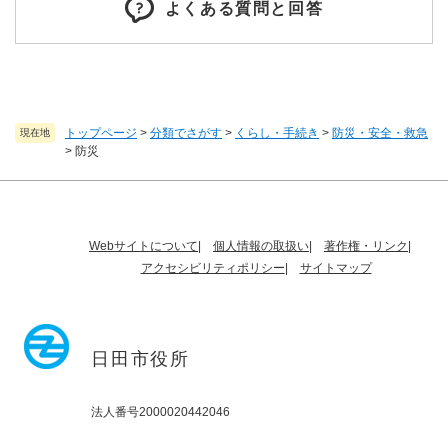
よくある質問と回答
トップページ
>
分類でさがす
>
くらし・手続き
>
防災・安全・救急
現在地
>
防災
Webサイトについて
個人情報の取扱い
著作権・リンク
アクセシビリティポリシー
サイトマップ
日田市役所
法人番号2000020442046