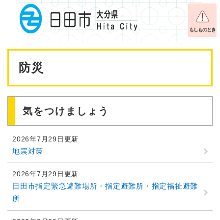
ペ
メニューを飛ばして本文へ
ー
ジ
もしものとき
の
先
本
頭
防災
で
文
す
。
気をつけましょう
2026年7月29日更新
地震対策
2026年7月29日更新
日田市指定緊急避難場所・指定避難所・指定福祉避難
所