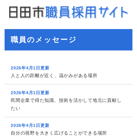
ペ
メニューを飛ばして本文へ
ー
ジ
の
先
本
頭
職員のメッセージ
文
で
す
。
2026年4月1日更新
人と人の距離が近く、温かみがある場所
2026年4月1日更新
民間企業で得た知識、技術を活かして地元に貢献し
たい
2026年4月1日更新
自分の視野を大きく広げることができる場所