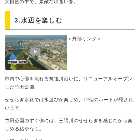
大自然の中で、素敵な出逢いを。
3.水辺を楽しむ
＜外部リンク＞
市内中心部を流れる筑後川沿いに、リニューアルオープン
した竹田公園。
せせらぎ水路では水遊びが楽しめ、12個のハートが隠され
います。
竹田公園のすぐ側には、三隈川のせせらぎを感じながら楽
しめる鮎やなも。