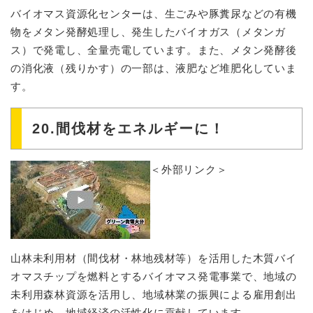
バイオマス資源化センターは、生ごみや豚糞尿などの有機
物をメタン発酵処理し、発生したバイオガス（メタンガ
ス）で発電し、全量売電しています。また、メタン発酵後
の消化液（残りかす）の一部は、液肥など堆肥化していま
す。
20.間伐材をエネルギーに！
＜外部リンク＞
山林未利用材（間伐材・林地残材等）を活用した木質バイ
オマスチップを燃料とするバイオマス発電事業で、地域の
未利用森林資源を活用し、地域林業の振興による雇用創出
をはじめ、地域経済の活性化に貢献しています。