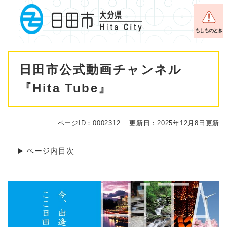
ペ
メニューを飛ばして本文へ
ー
ジ
もしものとき
の
先
本
頭
日田市公式動画チャンネル
で
文
す
『Hita Tube』
。
ページID：0002312
更新日：2025年12月8日更新
ページ内目次