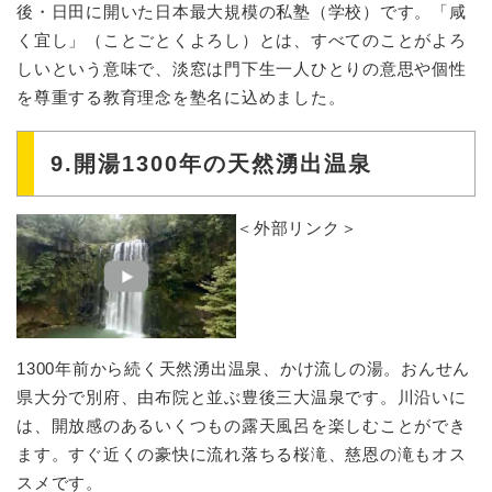
後・日田に開いた日本最大規模の私塾（学校）です。「咸
く宜し」（ことごとくよろし）とは、すべてのことがよろ
しいという意味で、淡窓は門下生一人ひとりの意思や個性
を尊重する教育理念を塾名に込めました。
9.開湯1300年の天然湧出温泉
＜外部リンク＞
1300年前から続く天然湧出温泉、かけ流しの湯。おんせん
県大分で別府、由布院と並ぶ豊後三大温泉です。川沿いに
は、開放感のあるいくつもの露天風呂を楽しむことができ
ます。すぐ近くの豪快に流れ落ちる桜滝、慈恩の滝もオス
スメです。