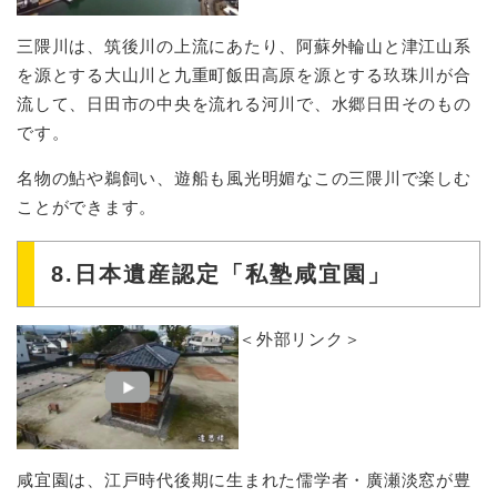
三隈川は、筑後川の上流にあたり、阿蘇外輪山と津江山系
を源とする大山川と九重町飯田高原を源とする玖珠川が合
流して、日田市の中央を流れる河川で、水郷日田そのもの
です。
名物の鮎や鵜飼い、遊船も風光明媚なこの三隈川で楽しむ
ことができます。
8.日本遺産認定「私塾咸宜園」
＜外部リンク＞
咸宜園は、江戸時代後期に生まれた儒学者・廣瀬淡窓が豊