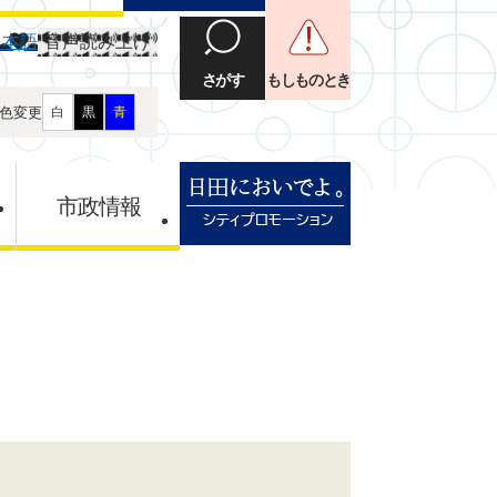
日本語
音声読み上げ
さがす
もしものとき
色変更
白
黒
青
市政情報