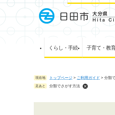
ペ
ー
ジ
の
先
頭
で
す
くらし・手続
子育て・教
。
トップページ
>
ご利用ガイド
>
分類
現在地
分類でさがす方法
足あと