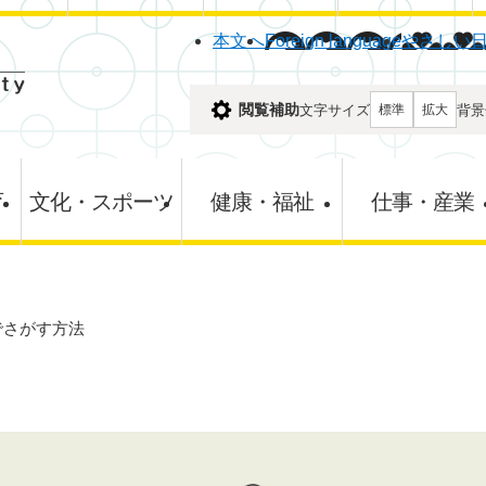
メニューを飛ばして本文へ
本文へ
Foreign language
やさしい
閲覧補助
文字サイズ
背景
標準
拡大
育
文化・スポーツ
健康・福祉
仕事・産業
でさがす方法