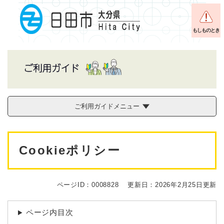
ペ
メニューを飛ばして本文へ
ー
ジ
もしものとき
の
先
頭
で
す
。
ご利用ガイドメニュー
本
Cookieポリシー
文
ページID：0008828
更新日：2026年2月25日更新
ページ内目次