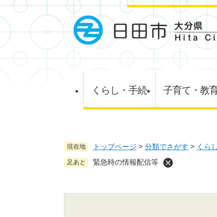
ペ
ー
ジ
の
先
頭
で
す
くらし・手続
子育て・教
。
トップページ
>
分類でさがす
>
くら
現在地
緊急時の情報配信等
足あと