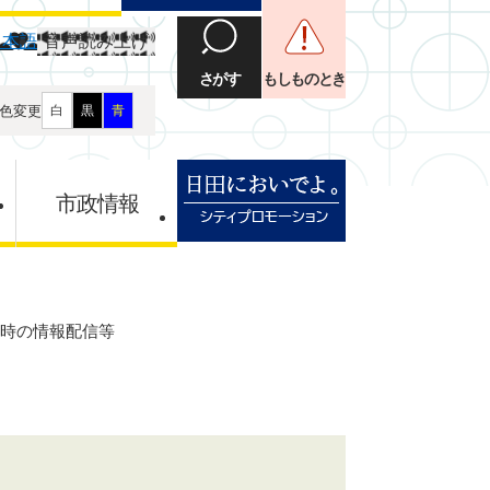
日本語
音声読み上げ
さがす
もしものとき
色変更
白
黒
青
市政情報
時の情報配信等