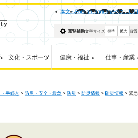
メニューを飛ばして本文へ
本文へ
Foreign language
やさしい
閲覧補助
文字サイズ
背景
標準
拡大
育
文化・スポーツ
健康・福祉
仕事・産業
し・手続き
>
防災・安全・救急
>
防災
>
防災情報
>
防災情報
>
緊急