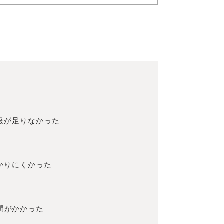
報が足りなかった
？
かりにくかった
間がかかった