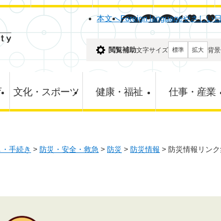
メニューを飛ばして本文へ
本文へ
Foreign language
やさしい
閲覧補助
文字サイズ
背景
標準
拡大
育
文化・スポーツ
健康・福祉
仕事・産業
し・手続き
>
防災・安全・救急
>
防災
>
防災情報
>
防災情報リンク