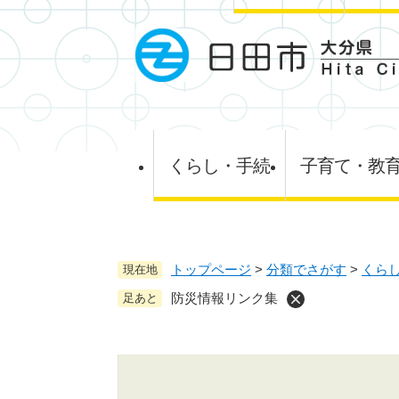
ペ
ー
ジ
の
先
頭
で
す
くらし・手続
子育て・教
。
トップページ
>
分類でさがす
>
くら
現在地
防災情報リンク集
足あと