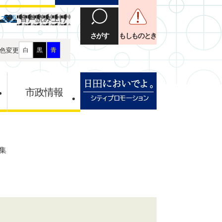
日本語
音声読み上げ
さがす
もしものとき
色変更
白
黒
青
市政情報
集