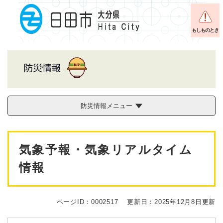
ペ
メニューを飛ばして本文へ
ー
ジ
もしものとき
の
先
頭
で
す
。
防災情報メニュー
本
気象予報・気象リアルタイム
文
情報
ページID：0002517
更新日：2025年12月8日更新